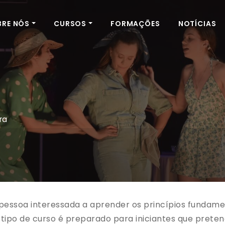
BRE NÓS
CURSOS
FORMAÇÕES
NOTÍCIAS
ra
r pessoa interessada a aprender os princípios funda
tipo de curso é preparado para iniciantes que pret