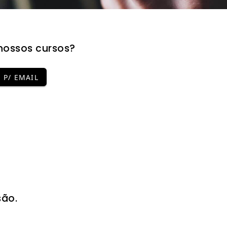
nossos cursos?
P/ EMAIL
são.