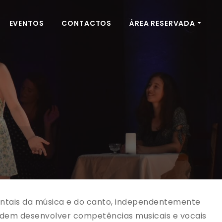
EVENTOS
CONTACTOS
ÁREA RESERVADA
mentais da música e do canto, independentemente
endem desenvolver competências musicais e vocais