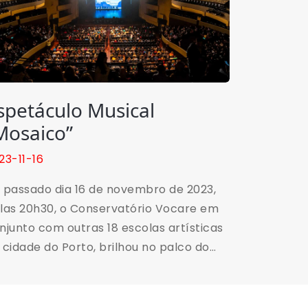
spetáculo Musical
Mosaico”
23-11-16
 passado dia 16 de novembro de 2023,
las 20h30, o Conservatório Vocare em
njunto com outras 18 escolas artísticas
 cidade do Porto, brilhou no palco do
liseu do Porto Ageas com o espetáculo
sical “Mosaico”. Este evento, integrado
s Cidades Educadoras, contou com a