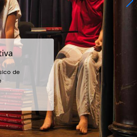
tiva
sico de
e