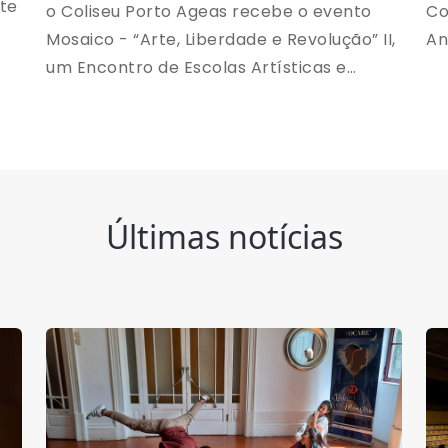
te
o Coliseu Porto Ageas recebe o evento
Co
Mosaico - “Arte, Liberdade e Revolução” II,
An
um Encontro de Escolas Artísticas e
e
Profissionais. Uma noite dedicada à arte e
ara
à expressão criativa, reunindo talentos e
instituições do meio artístico.
Últimas notícias