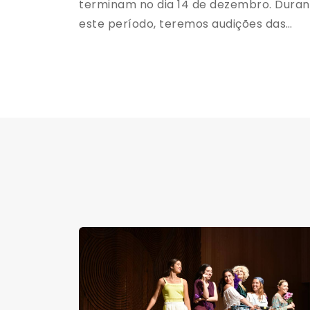
terminam no dia 14 de dezembro. Duran
este período, teremos audições das
classes de Pré-iniciação Musical e
Iniciação Musical, Classe de Piano, Class
de Guitarra, Classe de Interpretação p
Adultos e Classe de Interpretação para
Crianças.