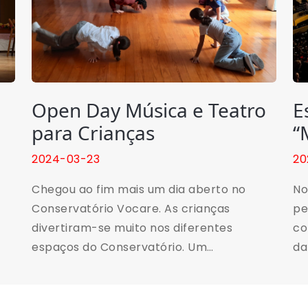
Open Day Música e Teatro
E
para Crianças
“
2024-03-23
20
Chegou ao fim mais um dia aberto no
No
Conservatório Vocare. As crianças
pe
divertiram-se muito nos diferentes
co
espaços do Conservatório. Um
da
agradecimento especial aos
Co
Encarregados de Educação que
mu
acompanharam os seus filhos ao longo do
na